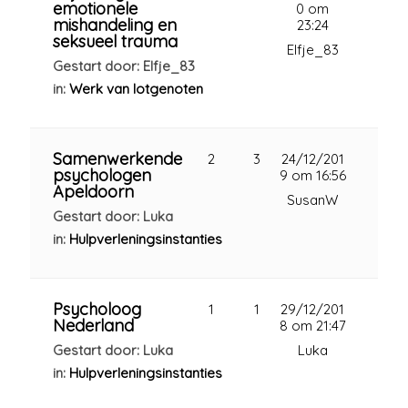
emotionele
0 om
mishandeling en
23:24
seksueel trauma
Elfje_83
Gestart door: Elfje_83
in:
Werk van lotgenoten
Samenwerkende
2
3
24/12/201
psychologen
9 om 16:56
Apeldoorn
SusanW
Gestart door: Luka
in:
Hulpverleningsinstanties
Psycholoog
1
1
29/12/201
Nederland
8 om 21:47
Gestart door: Luka
Luka
in:
Hulpverleningsinstanties