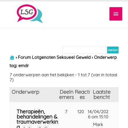
Hoof
›
Forum Lotgenoten Seksueel Geweld
›
Onderwerp
tag: emdr
7 onderwerpen aan het bekijken - 1 tot 7 (van in totaal
7)
Onderwerp
Deeln
Reacti
Laatste
emers
es
bericht
Therapieën,
7
120
14/04/202
behandelingen &
6 om 15:10
traumaverwerkin
Mark
g
…
1
2
11
12