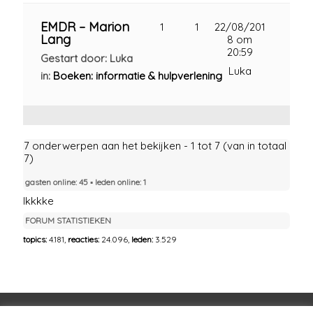
EMDR – Marion
1
1
22/08/201
Lang
8 om
20:59
Gestart door: Luka
Luka
in:
Boeken: informatie & hulpverlening
7 onderwerpen aan het bekijken - 1 tot 7 (van in totaal
7)
gasten online: 45 ▪︎ leden online: 1
Ikkkke
FORUM STATISTIEKEN
topics:
4.181,
reacties:
24.096,
leden:
3.529