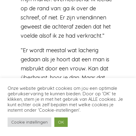
op de rand van: ga ik over de
schreef, of niet. Er zijn vriendinnen
geweest die achteraf zeiden dat het
voelde alsof ik ze had verkracht.”
“Er wordt meestal wat lacherig
gedaan als je hoort dat een man is
misbruikt door een vrouw. Kan dat
überhaupt, hoor je dan. Maar dat
lachen is onbegrip. Het is wel degelijk
Onze website gebruikt cookies om jou een optimale
gebruikservaring te kunnen bieden. Door op ‘OK’ te
mogelijk. In mijn geval was ik 8 en zij
klikken, stem je in met het gebruik van ALLE cookies. Je
52. Ik was zowel fysiek als psychisch
kunt echter ook zelf bepalen met welke cookies je
instemt onder ‘Cookie-instellingen'.
kansloos. Maar er zijn forse mannen
die door tengere vrouwen misbruikt
Cookie instellingen
OK
worden, terwijl ze zo die vrouw opzij