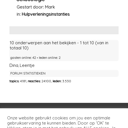
Gestart door: Mark
in:
Hulpverleningsinstanties
10 onderwerpen aan het bekijken - 1 tot 10 (van in
totaal 10)
gasten online: 42 ▪︎ leden online: 2
Dina
Leentje
,
FORUM STATISTIEKEN
topics:
4.181,
reacties:
24.100,
leden:
3.530
Voorwaarden
Huisregels
Privacybeleid
Onze website gebruikt cookies om jou een optimale
gebruikservaring te kunnen bieden. Door op ‘OK’ te
Disclaimer
Over LSG
Ons netwerk
Contact