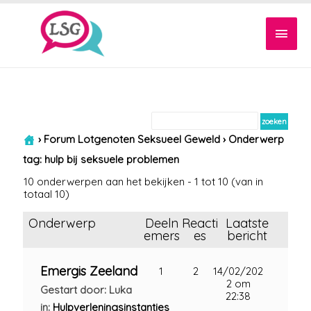
Hoof
›
Forum Lotgenoten Seksueel Geweld
›
Onderwerp
tag: hulp bij seksuele problemen
10 onderwerpen aan het bekijken - 1 tot 10 (van in
totaal 10)
Onderwerp
Deeln
Reacti
Laatste
emers
es
bericht
Emergis Zeeland
1
2
14/02/202
2 om
Gestart door: Luka
22:38
in:
Hulpverleningsinstanties