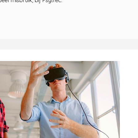
eel misbruik, bij Psytrec.