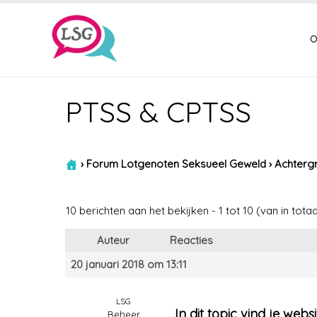
o
PTSS & CPTSS
›
Forum Lotgenoten Seksueel Geweld
›
Achtergr
10 berichten aan het bekijken - 1 tot 10 (van in totaa
Auteur
Reacties
20 januari 2018 om 13:11
LSG
In dit topic vind je webs
Beheer