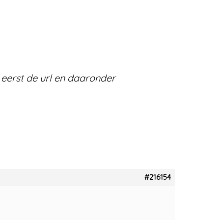
n eerst de url en daaronder
#216154