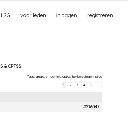
 LSG
voor leden
inloggen
registreren
S & CPTSS
Tags:
angst en paniek
,
cptss
,
herbelevingen
,
ptss
1
2
3
4
5
→
#216047