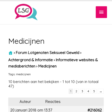
Hoof
Medicijnen
›
Forum Lotgenoten Seksueel Geweld
›
Achtergrond & Informatie
›
Informatieve websites &
mediaberichten
›
Medicijnen
Tags:
medicijnen
10 berichten aan het bekijken - 1 tot 10 (van in totaal
47)
1
2
3
4
5
→
Auteur
Reacties
20 januari 2018 om 13:37
#216062