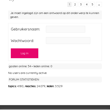
1
2
3
4
5
→
Je moet ingelogd zijn om een antwoord op dit onderwerp te kunnen
geven.
Gebruikersnaam:
Wachtwoord:
Log In
gasten online: 54 ▪︎ leden online: 0
No users are currently active
FORUM STATISTIEKEN
topics:
4.180,
reacties:
24.079,
leden:
3.529