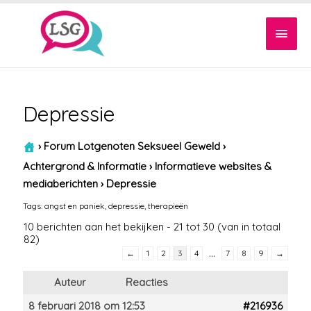
Hoof
Depressie
›
Forum Lotgenoten Seksueel Geweld
›
Achtergrond & Informatie
›
Informatieve websites &
mediaberichten
›
Depressie
Tags:
angst en paniek
,
depressie
,
therapieën
10 berichten aan het bekijken - 21 tot 30 (van in totaal
82)
…
←
1
2
3
4
7
8
9
→
Auteur
Reacties
8 februari 2018 om 12:53
#216936