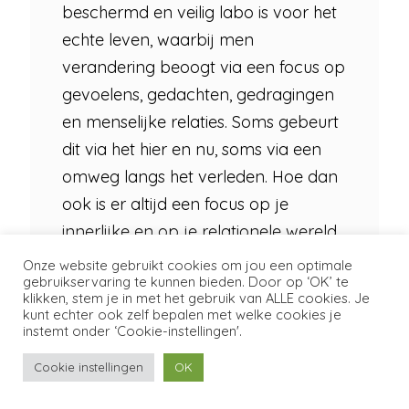
beschermd en veilig labo is voor het
echte leven, waarbij men
verandering beoogt via een focus op
gevoelens, gedachten, gedragingen
en menselijke relaties. Soms gebeurt
dit via het hier en nu, soms via een
omweg langs het verleden. Hoe dan
ook is er altijd een focus op je
innerlijke en op je relationele wereld.
Onze website gebruikt cookies om jou een optimale
Hoe moeten we nu kiezen?
gebruikservaring te kunnen bieden. Door op ‘OK’ te
klikken, stem je in met het gebruik van ALLE cookies. Je
Op korte termijn werken
kunt echter ook zelf bepalen met welke cookies je
antidepressiva doorgaans sneller
instemt onder ‘Cookie-instellingen'.
dan psychotherapie maar na 12
Cookie instellingen
OK
weken is het effect volledig