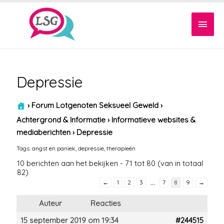
Hoof
Depressie
›
Forum Lotgenoten Seksueel Geweld
›
Achtergrond & Informatie
›
Informatieve websites &
mediaberichten
›
Depressie
Tags:
angst en paniek
,
depressie
,
therapieën
10 berichten aan het bekijken - 71 tot 80 (van in totaal
82)
…
←
1
2
3
7
8
9
→
Auteur
Reacties
15 september 2019 om 19:34
#244515