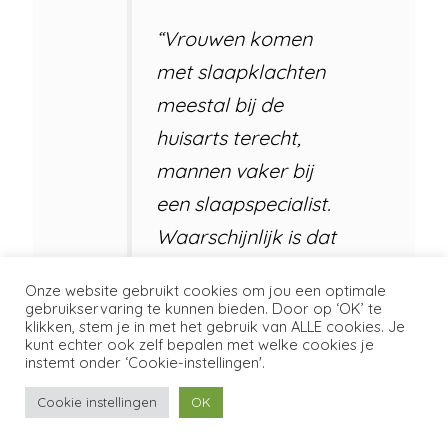
“Vrouwen komen
met slaapklachten
meestal bij de
huisarts terecht,
mannen vaker bij
een slaapspecialist.
Waarschijnlijk is dat
omdat de eerste
Onze website gebruikt cookies om jou een optimale
klacht van vrouwen
gebruikservaring te kunnen bieden. Door op ‘OK’ te
klikken, stem je in met het gebruik van ALLE cookies. Je
meestal extreme
kunt echter ook zelf bepalen met welke cookies je
instemt onder ‘Cookie-instellingen'.
vermoeidheid is.
Daar kan een
Cookie instellingen
OK
slaapspecialist