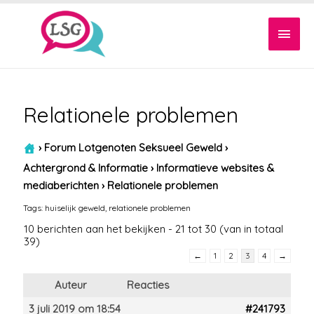
Hoof
Relationele problemen
›
Forum Lotgenoten Seksueel Geweld
›
Achtergrond & Informatie
›
Informatieve websites &
mediaberichten
›
Relationele problemen
Tags:
huiselijk geweld
,
relationele problemen
10 berichten aan het bekijken - 21 tot 30 (van in totaal
39)
←
1
2
3
4
→
Auteur
Reacties
3 juli 2019 om 18:54
#241793