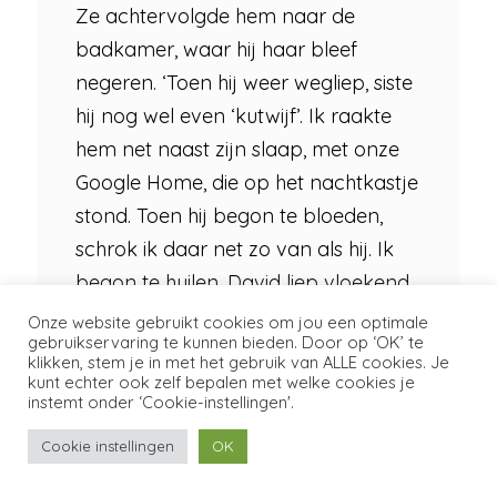
Ze achtervolgde hem naar de
badkamer, waar hij haar bleef
negeren. ‘Toen hij weer wegliep, siste
hij nog wel even ‘kutwijf’. Ik raakte
hem net naast zijn slaap, met onze
Google Home, die op het nachtkastje
stond. Toen hij begon te bloeden,
schrok ik daar net zo van als hij. Ik
begon te huilen, David liep vloekend
weg met zijn hand tegen zijn hoofd.’
Onze website gebruikt cookies om jou een optimale
gebruikservaring te kunnen bieden. Door op ‘OK’ te
klikken, stem je in met het gebruik van ALLE cookies. Je
‘WATJE’
kunt echter ook zelf bepalen met welke cookies je
David vertrok kort daarna naar
instemt onder ‘Cookie-instellingen'.
buiten en Daan kroop overstuur in
Cookie instellingen
OK
bed. ‘Ik rolde me op en viel in slaap,