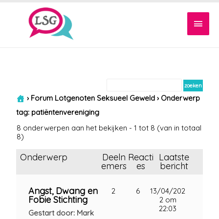
Hoof
›
Forum Lotgenoten Seksueel Geweld
›
Onderwerp
tag: patiëntenvereniging
8 onderwerpen aan het bekijken - 1 tot 8 (van in totaal
8)
Onderwerp
Deeln
Reacti
Laatste
emers
es
bericht
Angst, Dwang en
2
6
13/04/202
Fobie Stichting
2 om
22:03
Gestart door: Mark