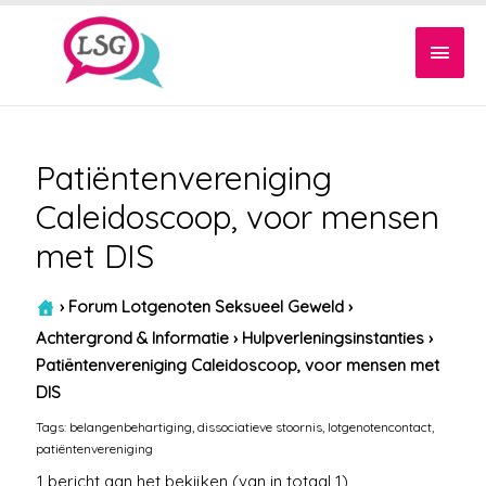
Hoof
Patiëntenvereniging
Caleidoscoop, voor mensen
met DIS
›
Forum Lotgenoten Seksueel Geweld
›
Achtergrond & Informatie
›
Hulpverleningsinstanties
›
Patiëntenvereniging Caleidoscoop, voor mensen met
DIS
Tags:
belangenbehartiging
,
dissociatieve stoornis
,
lotgenotencontact
,
patiëntenvereniging
1 bericht aan het bekijken (van in totaal 1)