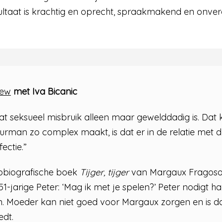
ultaat is krachtig en oprecht, spraakmakend en onverg
iew
met Iva Bicanic
t seksueel misbruik alleen maar gewelddadig is. Dat
urman zo complex maakt, is dat er in de relatie met de 
ectie.”
utobiografische boek
Tijger, tijger
van Margaux Fragoso. 
arige Peter: ‘Mag ik met je spelen?’ Peter nodigt haar 
n. Moeder kan niet goed voor Margaux zorgen en is d
edt.