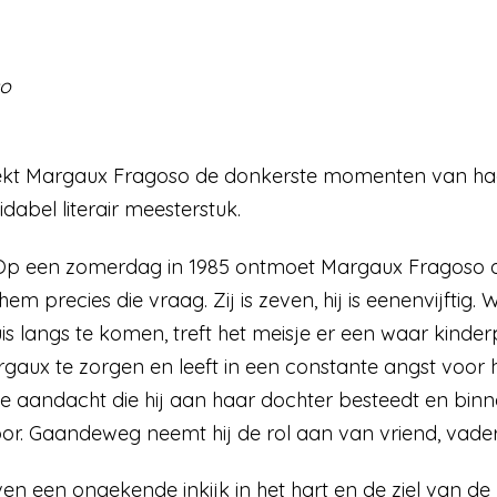
so
rzoekt Margaux Fragoso de donkerste momenten van ha
abel literair meesterstuk.
 Op een zomerdag in 1985 ontmoet Margaux Fragoso de
m precies die vraag. Zij is zeven, hij is eenenvijfti
is langs te komen, treft het meisje er een waar kinder
aux te zorgen en leeft in een constante angst voor h
e aandacht die hij aan haar dochter besteedt en bin
door. Gaandeweg neemt hij de rol aan van vriend, vade
n een ongekende inkijk in het hart en de ziel van de