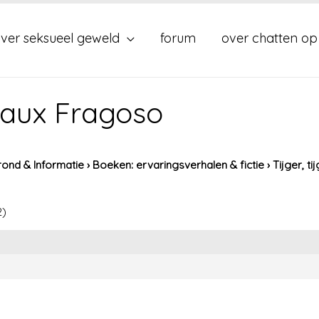
ver seksueel geweld
forum
over chatten op
rgaux Fragoso
ond & Informatie
›
Boeken: ervaringsverhalen & fictie
›
Tijger, t
2)