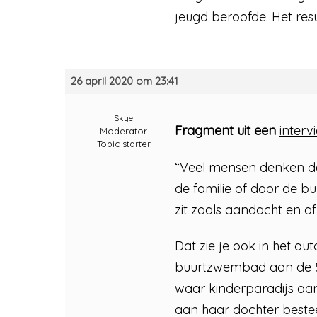
jeugd beroofde. Het res
26 april 2020 om 23:41
Skye
Fragment uit een
interv
Moderator
Topic starter
“Veel mensen denken da
de familie of door de bu
zit zoals aandacht en aff
Dat zie je ook in het a
buurtzwembad aan de 51-j
waar kinderparadijs aa
aan haar dochter beste