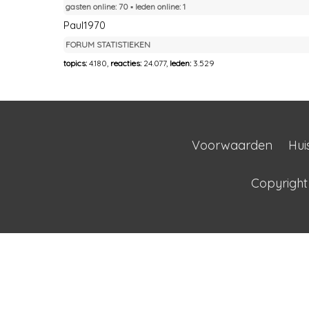
gasten online: 70 ▪︎ leden online: 1
Paul1970
FORUM STATISTIEKEN
topics:
4.180,
reacties:
24.077,
leden:
3.529
Voorwaarden
Hui
Copyrigh