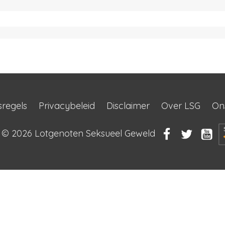
sregels
Privacybeleid
Disclaimer
Over LSG
On
t © 2026
Lotgenoten Seksueel Geweld