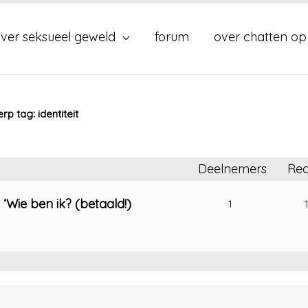
ver seksueel geweld
forum
over chatten op
p tag: identiteit
Deelnemers
Rea
Wie ben ik? (betaald!)
1