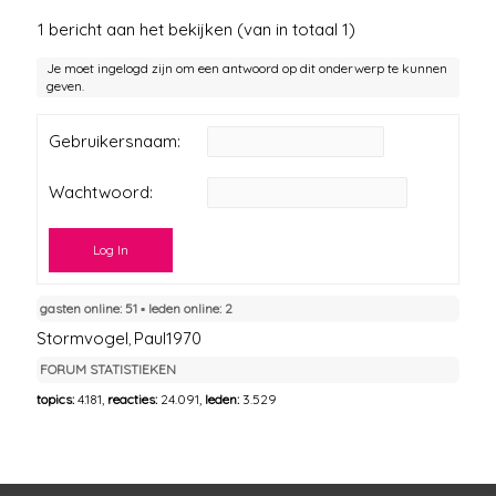
1 bericht aan het bekijken (van in totaal 1)
Je moet ingelogd zijn om een antwoord op dit onderwerp te kunnen
geven.
Gebruikersnaam:
Wachtwoord:
Log In
gasten online: 51 ▪︎ leden online: 2
Stormvogel
Paul1970
,
FORUM STATISTIEKEN
topics:
4.181,
reacties:
24.091,
leden:
3.529