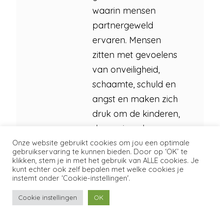
waarin mensen
partnergeweld
ervaren. Mensen
zitten met gevoelens
van onveiligheid,
schaamte, schuld en
angst en maken zich
druk om de kinderen,
de woning, de
financiën, en nog
Onze website gebruikt cookies om jou een optimale
gebruikservaring te kunnen bieden. Door op ‘OK’ te
zoveel meer. Maar als
klikken, stem je in met het gebruik van ALLE cookies. Je
kunt echter ook zelf bepalen met welke cookies je
we er met z’n allen
instemt onder ‘Cookie-instellingen'.
meer over kunnen
Cookie instellingen
OK
praten, dan helpt dat
al.”