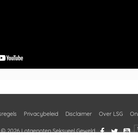
sregels
Privacybeleid
Disclaimer
Over LSG
On
t © 2026
Lotgenoten Seksueel Geweld