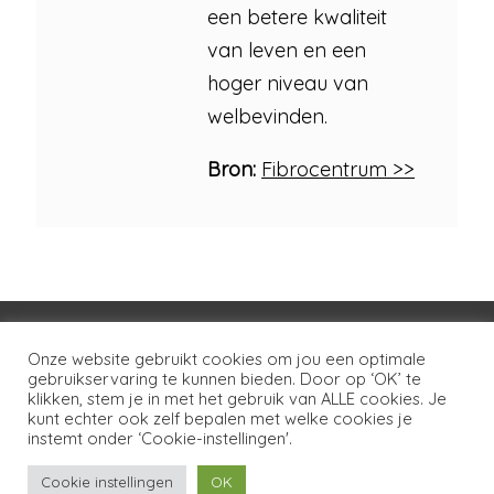
een betere kwaliteit
van leven en een
hoger niveau van
welbevinden.
Bron:
Fibrocentrum >>
Voorwaarden
Huisregels
Privacybeleid
Onze website gebruikt cookies om jou een optimale
gebruikservaring te kunnen bieden. Door op ‘OK’ te
Disclaimer
Over LSG
Ons netwerk
Contact
klikken, stem je in met het gebruik van ALLE cookies. Je
kunt echter ook zelf bepalen met welke cookies je
Copyright © 2026
Lotgenoten Seksueel Geweld
instemt onder ‘Cookie-instellingen'.
Cookie instellingen
OK