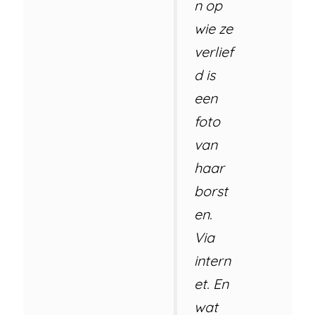
n op
wie ze
verlief
d is
een
foto
van
haar
borst
en.
Via
intern
et. En
wat