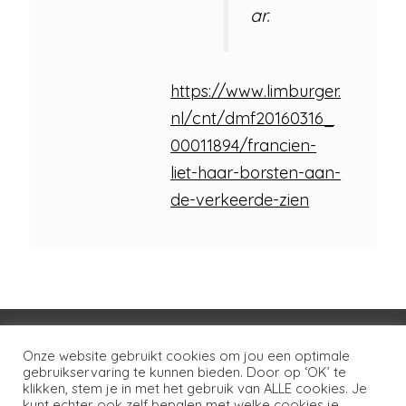
ar.
https://www.limburger.
nl/cnt/dmf20160316_
00011894/francien-
liet-haar-borsten-aan-
de-verkeerde-zien
Voorwaarden
Huisregels
Privacybeleid
Onze website gebruikt cookies om jou een optimale
gebruikservaring te kunnen bieden. Door op ‘OK’ te
Disclaimer
Over LSG
Ons netwerk
Contact
klikken, stem je in met het gebruik van ALLE cookies. Je
kunt echter ook zelf bepalen met welke cookies je