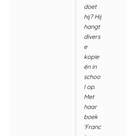
doet
hij? Hij
hangt
divers
e
kopie
ën in
schoo
l op.
Met
haar
boek
‘Franc