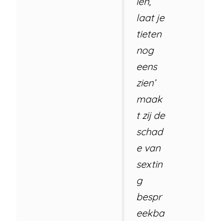
ien,
laat je
tieten
nog
eens
zien’
maak
t zij de
schad
e van
sextin
g
bespr
eekba