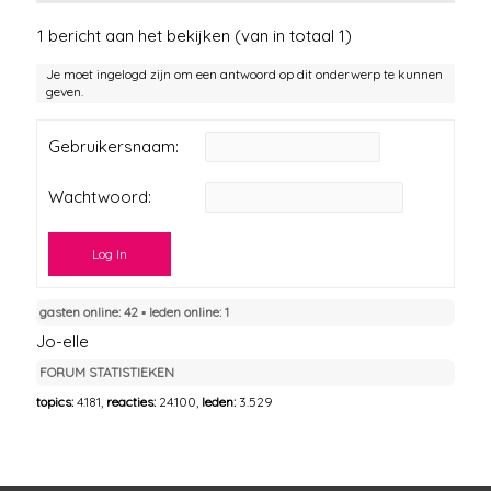
1 bericht aan het bekijken (van in totaal 1)
Je moet ingelogd zijn om een antwoord op dit onderwerp te kunnen
geven.
Gebruikersnaam:
Wachtwoord:
Log In
gasten online: 42 ▪︎ leden online: 1
Jo-elle
FORUM STATISTIEKEN
topics:
4.181,
reacties:
24.100,
leden:
3.529