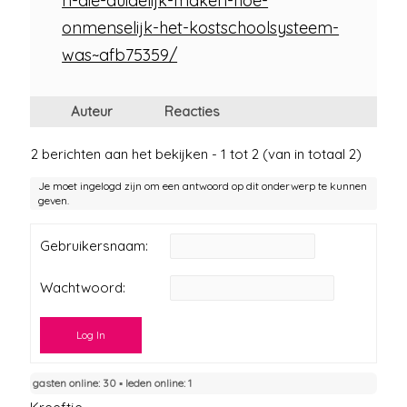
n-die-duidelijk-maken-hoe-
onmenselijk-het-kostschoolsysteem-
was~afb75359/
Auteur
Reacties
2 berichten aan het bekijken - 1 tot 2 (van in totaal 2)
Je moet ingelogd zijn om een antwoord op dit onderwerp te kunnen
geven.
Gebruikersnaam:
Wachtwoord:
Log In
gasten online: 30 ▪︎ leden online: 1