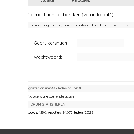
Auteur
Reacties
1 bericht aan het bekijken (van in totaal 1)
Je moet ingelogd zijn om een antwoord op dit onderwerp te kun
Gebruikersnaam:
Wachtwoord:
gasten online: 47 ▪︎ leden online: 0
No users are currently active
FORUM STATISTIEKEN
topics:
4.180,
reacties:
24.075,
leden:
3.528