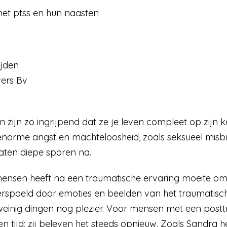
et ptss en hun naasten
ijden
vers Bv
zijn zo ingrijpend dat ze je leven compleet op zijn 
norme angst en machteloosheid, zoals seksueel misbr
aten diepe sporen na.
nsen heeft na een traumatische ervaring moeite om w
erspoeld door emoties en beelden van het traumatisc
inig dingen nog plezier. Voor mensen met een posttra
n tijd; zij beleven het steeds opnieuw. Zoals Sandra h