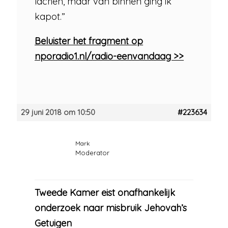
lachen, maar van binnen ging ik
kapot.”
Beluister het fragment op
nporadio1.nl/radio-eenvandaag >>
29 juni 2018 om 10:50
#223634
Mark
Moderator
Tweede Kamer eist onafhankelijk
onderzoek naar misbruik Jehovah’s
Getuigen