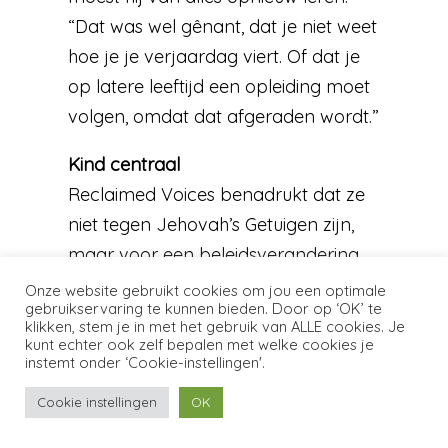
“Dat was wel gênant, dat je niet weet
hoe je je verjaardag viert. Of dat je
op latere leeftijd een opleiding moet
volgen, omdat dat afgeraden wordt.”
Kind centraal
Reclaimed Voices benadrukt dat ze
niet tegen Jehovah’s Getuigen zijn,
maar voor een beleidsverandering.
“Het kind staat nu niet centraal”, legt
Onze website gebruikt cookies om jou een optimale
gebruikservaring te kunnen bieden. Door op ‘OK’ te
Huiting uit. In zijn ogen moet er in het
klikken, stem je in met het gebruik van ALLE cookies. Je
beleid opgenomen worden dat ook
kunt echter ook zelf bepalen met welke cookies je
instemt onder ‘Cookie-instellingen'.
ouderlingen en ambtsdragers
binnen de organisatie aangifte doen
Cookie instellingen
OK
of melding maken bij de instanties