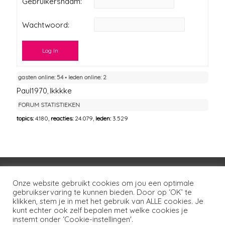
Gebruikersnaam:
Wachtwoord:
Log In
gasten online: 54 ▪︎ leden online: 2
Paul1970
Ikkkke
,
FORUM STATISTIEKEN
topics:
4.180,
reacties:
24.079,
leden:
3.529
Voorwaarden
Huisregels
Privacybeleid
Onze website gebruikt cookies om jou een optimale
gebruikservaring te kunnen bieden. Door op ‘OK’ te
Disclaimer
Over LSG
Ons netwerk
Contact
klikken, stem je in met het gebruik van ALLE cookies. Je
kunt echter ook zelf bepalen met welke cookies je
Copyright © 2026
Lotgenoten Seksueel Geweld
instemt onder ‘Cookie-instellingen'.