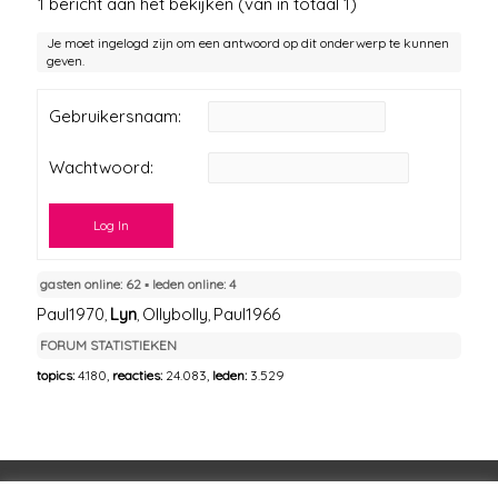
1 bericht aan het bekijken (van in totaal 1)
Je moet ingelogd zijn om een antwoord op dit onderwerp te kunnen
geven.
Gebruikersnaam:
Wachtwoord:
Log In
gasten online: 62 ▪︎ leden online: 4
Paul1970
Lyn
Ollybolly
Paul1966
,
,
,
FORUM STATISTIEKEN
topics:
4.180,
reacties:
24.083,
leden:
3.529