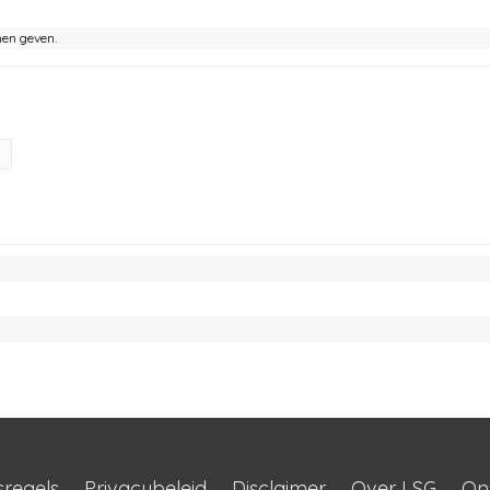
nen geven.
sregels
Privacybeleid
Disclaimer
Over LSG
On