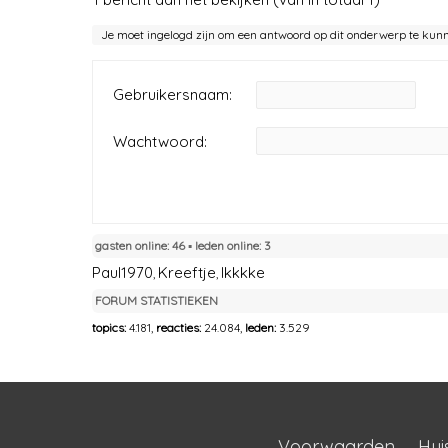
Je moet ingelogd zijn om een antwoord op dit onderwerp te kun
Gebruikersnaam:
Wachtwoord:
gasten online: 46 ▪︎ leden online: 3
Paul1970
Kreeftje
Ikkkke
,
,
FORUM STATISTIEKEN
topics:
4.181,
reacties:
24.084,
leden:
3.529
Voorwaarden
Hui