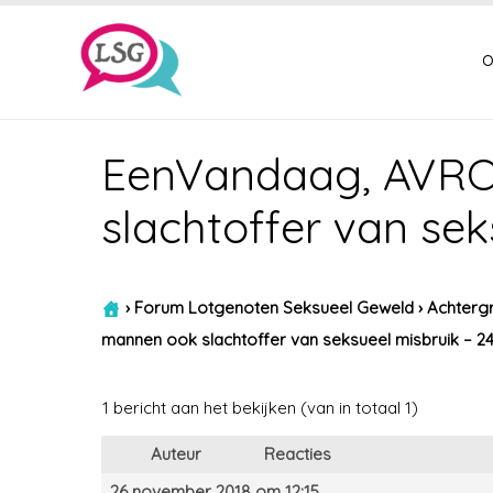
o
EenVandaag, AVRO
slachtoffer van sek
›
Forum Lotgenoten Seksueel Geweld
›
Achtergr
mannen ook slachtoffer van seksueel misbruik – 24
1 bericht aan het bekijken (van in totaal 1)
Auteur
Reacties
26 november 2018 om 12:15