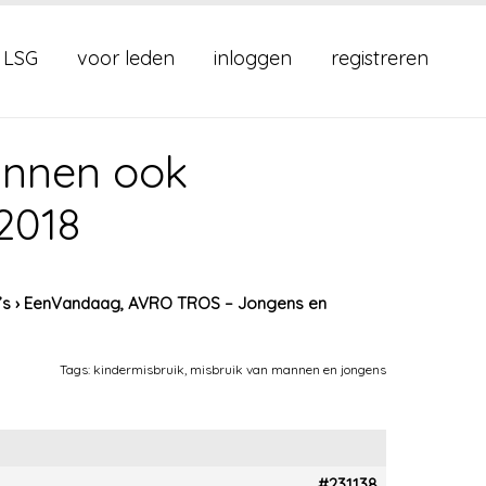
 LSG
voor leden
inloggen
registreren
nnen ook
 2018
’s
›
EenVandaag, AVRO TROS – Jongens en
Tags:
kindermisbruik
,
misbruik van mannen en jongens
#231138