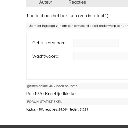
Auteur
Reacties
1 bericht aan het bekijken (van in totaal 1)
Je moet ingelogd zijn om een antwoord op dit onderwerp te kun
Gebruikersnaam:
Wachtwoord:
gasten online: 46 ▪︎ leden online: 3
Paul1970
Kreeftje
Ikkkke
,
,
FORUM STATISTIEKEN
topics:
4.181,
reacties:
24.084,
leden:
3.529