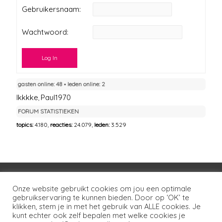
Gebruikersnaam:
Wachtwoord:
Log In
gasten online: 48 ▪︎ leden online: 2
Ikkkke
Paul1970
,
FORUM STATISTIEKEN
topics:
4.180,
reacties:
24.079,
leden:
3.529
Voorwaarden
Huisregels
Privacybeleid
Onze website gebruikt cookies om jou een optimale
gebruikservaring te kunnen bieden. Door op ‘OK’ te
Disclaimer
Over LSG
Ons netwerk
Contact
klikken, stem je in met het gebruik van ALLE cookies. Je
kunt echter ook zelf bepalen met welke cookies je
Copyright © 2026
Lotgenoten Seksueel Geweld