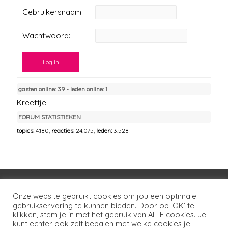
Gebruikersnaam:
Wachtwoord:
Log In
gasten online: 39 ▪︎ leden online: 1
Kreeftje
FORUM STATISTIEKEN
topics:
4.180,
reacties:
24.075,
leden:
3.528
Voorwaarden
Huisregels
Privacybeleid
Onze website gebruikt cookies om jou een optimale
gebruikservaring te kunnen bieden. Door op ‘OK’ te
Disclaimer
Over LSG
Ons netwerk
Contact
klikken, stem je in met het gebruik van ALLE cookies. Je
kunt echter ook zelf bepalen met welke cookies je
Copyright © 2026
Lotgenoten Seksueel Geweld