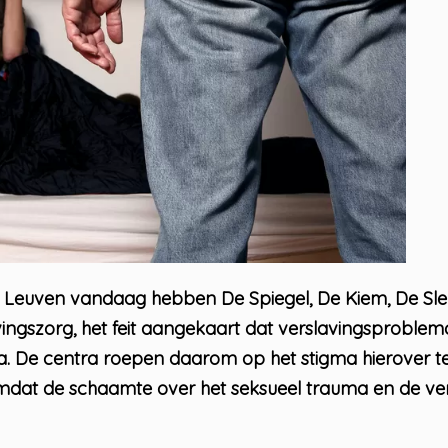
n Leuven vandaag hebben De Spiegel, De Kiem, De Sleut
vingszorg, het feit aangekaart dat verslavingsproblema
a. De centra roepen daarom op het stigma hierover t
dat de schaamte over het seksueel trauma en de ver