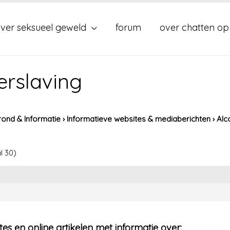
ver seksueel geweld
forum
over chatten op
erslaving
ond & Informatie
›
Informatieve websites & mediaberichten
›
Alc
l 30)
ites en online artikelen met informatie over: