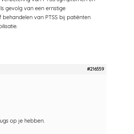
als gevolg van een ernstige
f behandelen van PTSS bij patiënten
isatie.
#216559
rugs op je hebben.