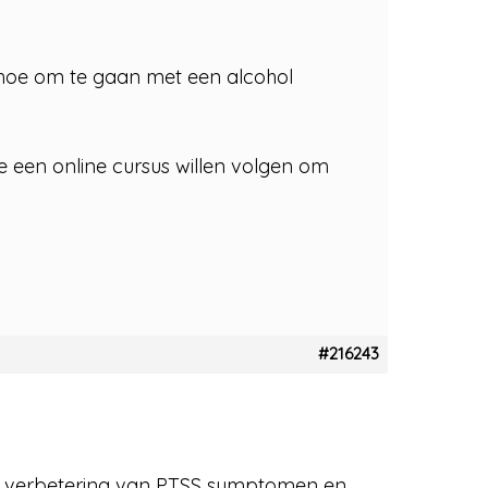
, hoe om te gaan met een alcohol
ie een online cursus willen volgen om
#216243
n verbetering van PTSS symptomen en