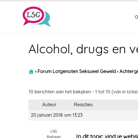
o
Alcohol, drugs en v
›
Forum Lotgenoten Seksueel Geweld
›
Achtergr
10 berichten aan het bekijken - 1 tot 10 (van in totaa
Auteur
Reacties
20 januari 2018 om 13:23
LSG
In dit topic vind je webs
Beheer