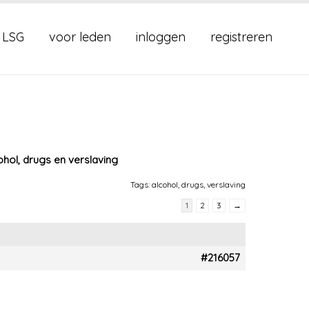
 LSG
voor leden
inloggen
registreren
ohol, drugs en verslaving
Tags:
alcohol
,
drugs
,
verslaving
1
2
3
→
#216057