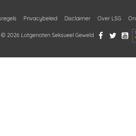
sregels
Privacybeleid
Disclaimer
Over LSG
On
t © 2026
Lotgenoten Seksueel Geweld