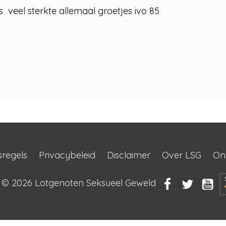
 is veel sterkte allemaal groetjes ivo 85
sregels
Privacybeleid
Disclaimer
Over LSG
On
t © 2026
Lotgenoten Seksueel Geweld