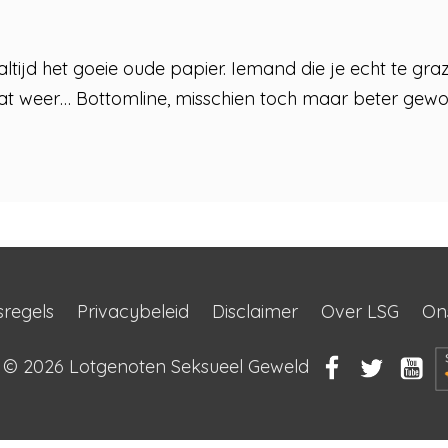
altijd het goeie oude papier. Iemand die je echt te gra
e dat weer… Bottomline, misschien toch maar beter gew
sregels
Privacybeleid
Disclaimer
Over LSG
On
t © 2026
Lotgenoten Seksueel Geweld