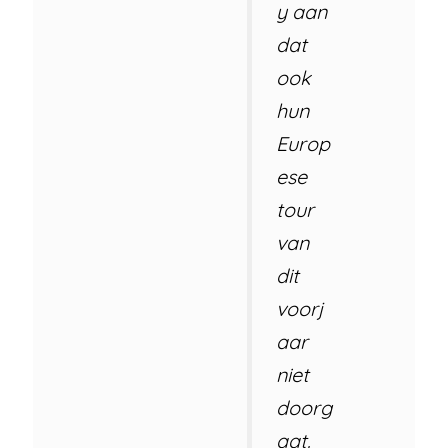
y aan
dat
ook
hun
Europ
ese
tour
van
dit
voorj
aar
niet
doorg
aat.