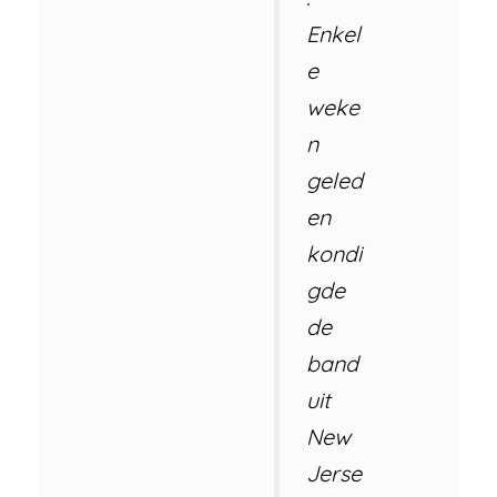
Enkel
e
weke
n
geled
en
kondi
gde
de
band
uit
New
Jerse