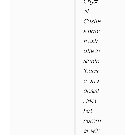
Cryst
al
Castle
s haar
frustr
atie in
single
‘Ceas
e and
desist’
. Met
het
numm
er wilt