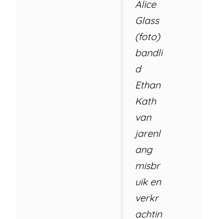
Alice
Glass
(foto)
bandli
d
Ethan
Kath
van
jarenl
ang
misbr
uik en
verkr
achtin