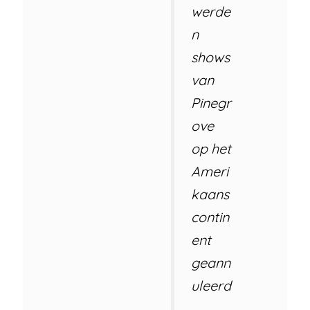
werde
n
shows
van
Pinegr
ove
op het
Ameri
kaans
contin
ent
geann
uleerd
.