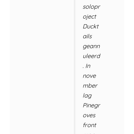
solopr
oject
Duckt
ails
geann
uleerd
. In
nove
mber
lag
Pinegr
oves
front