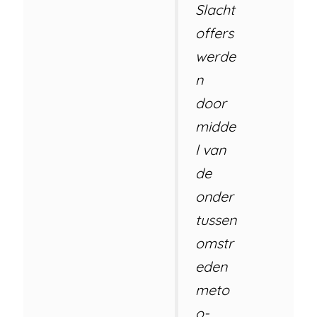
Slacht
offers
werde
n
door
midde
l van
de
onder
tussen
omstr
eden
meto
o-