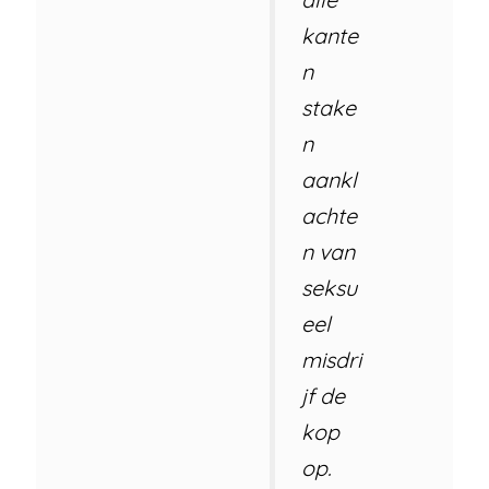
kante
n
stake
n
aankl
achte
n van
seksu
eel
misdri
jf de
kop
op.