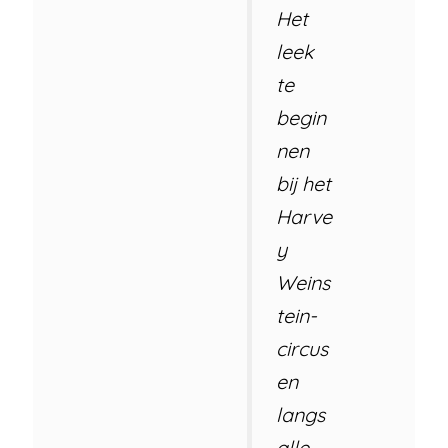
Het
leek
te
begin
nen
bij het
Harve
y
Weins
tein-
circus
en
langs
alle