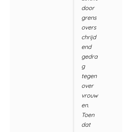
door
grens
overs
chrijd
end
gedra
g
tegen
over
vrouw
en.
Toen
dat