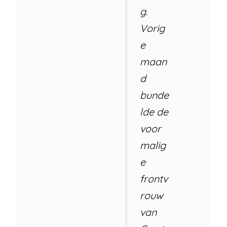
g.
Vorig
e
maan
d
bunde
lde de
voor
malig
e
frontv
rouw
van