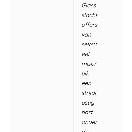
Glass
slacht
offers
van
seksu
eel
misbr
uik
een
strijdl
ustig
hart
onder
de