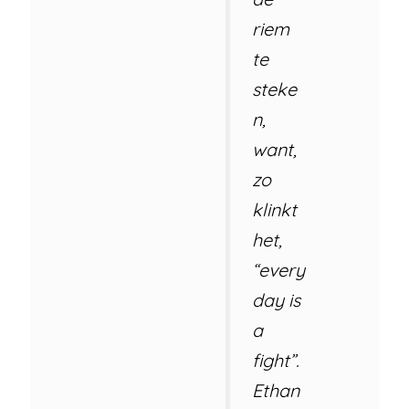
riem
te
steke
n,
want,
zo
klinkt
het,
“every
day is
a
fight”.
Ethan