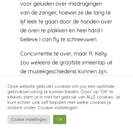
voor geluiden over misdragingen
van de zanger, hoewel ze die lang te
lijf leek te gaan door de handen over
de oren te plakken en heel hard I
believe I can fly te schreeuwen.
Concurrentie te over, maar R. Kelly
zou weleens de grootste smeerlap uit
de muziekgeschiedenis kunnen zijn.
In 1994 trouwde hij als 27-jarige met
Onze website gebruikt cookies om jou een optimale
de destijds 15-jarige zangeres
gebruikservaring te kunnen bieden. Door op ‘OK’ te
klikken, stem je in met het gebruik van ALLE cookies. Je
Aaliyah. Een paar jaar later dook
kunt echter ook zelf bepalen met welke cookies je
een video op waarop hij seks heeft
instemt onder ‘Cookie-instellingen'.
met een 14-jarige. Hij werd
Cookie instellingen
OK
vrijgesproken, omdat het meisje en