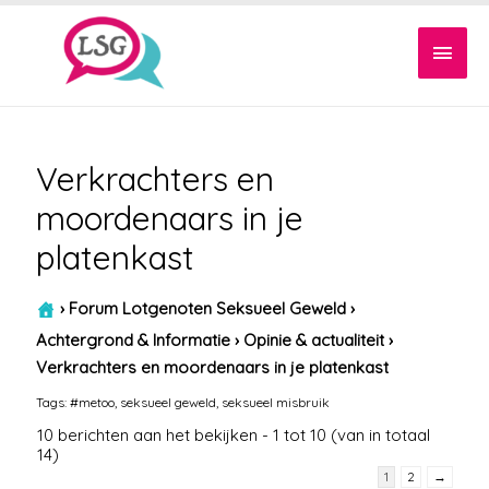
Hoof
Verkrachters en
moordenaars in je
platenkast
›
Forum Lotgenoten Seksueel Geweld
›
Achtergrond & Informatie
›
Opinie & actualiteit
›
Verkrachters en moordenaars in je platenkast
Tags:
#metoo
,
seksueel geweld
,
seksueel misbruik
10 berichten aan het bekijken - 1 tot 10 (van in totaal
14)
1
2
→