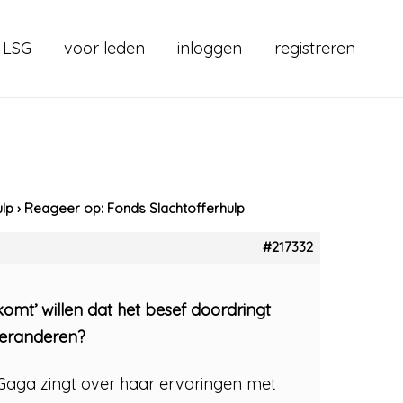
 LSG
voor leden
inloggen
registreren
ulp
›
Reageer op: Fonds Slachtofferhulp
#217332
komt’ willen dat het besef doordringt
 veranderen?
 Gaga zingt over haar ervaringen met