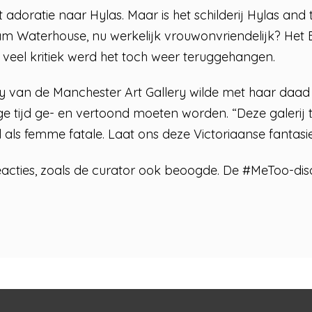
t adoratie naar Hylas. Maar is het schilderij Hylas an
am Waterhouse, nu werkelijk vrouwonvriendelijk? Het B
a veel kritiek werd het toch weer teruggehangen.
 van de Manchester Art Gallery wilde met haar daad 
ge tijd ge- en vertoond moeten worden. “Deze galerij t
l als femme fatale. Laat ons deze Victoriaanse fantasi
reacties, zoals de curator ook beoogde. De #MeToo-dis