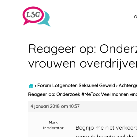
o
Reageer op: Onder
vrouwen overdrijve
›
Forum Lotgenoten Seksueel Geweld
›
Achtergr
Reageer op: Onderzoek #MeToo: Veel mannen vind
4 januari 2018 om 10:57
Mark
Begrijp me niet verkeer
Moderator
maar ik begrijp wel dat