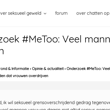
ver seksueel geweld
forum
over chatten op
zoek #MeToo: Veel mann
n
ond & Informatie
›
Opinie & actualiteit
›
Onderzoek #MeToo: Veel 
en dat vrouwen overdrijven
d, ik wil seksueel grensoverschrijdend gedrag tegeno
 veel mannen vrouwen daarin niet altijd serieus nemen