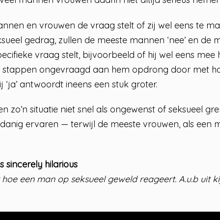
mannen en vrouwen de vraag stelt of zij wel eens te
sueel gedrag, zullen de meeste mannen ‘nee’ en de m
cifieke vraag stelt, bijvoorbeeld of hij wel eens me
je stappen ongevraagd aan hem opdrong door met ha
j ‘ja’ antwoordt ineens een stuk groter.
 zo’n situatie niet snel als ongewenst of seksueel g
zodanig ervaren — terwijl de meeste vrouwen, als een m
is sincerely hilarious
r hoe een man op seksueel geweld reageert. A.u.b uit ki