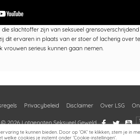
ie slachtoffer zijn van seksueel grensoverschrijdend 
ij dit ervaren in plaats van er stoer of lacherig over te 
ok vrouwen serieus kunnen gaan nemen.
sregels
Privacybeleid
Disclaimer
Over LSG
On
t © 2026
Lotgenoten Seksueel Geweld
rvaring te kunnen bieden. Door op ‘OK’ te klikken, stem je in me
 welke cookies je instemt onder ‘Cookie-instellingen'.