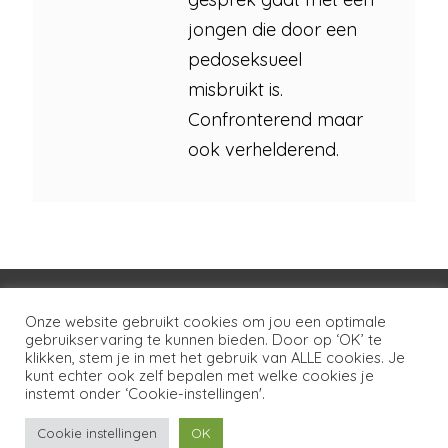
jongen die door een
pedoseksueel
misbruikt is.
Confronterend maar
ook verhelderend.
Voorwaarden
Huisregels
Privacybeleid
Onze website gebruikt cookies om jou een optimale
gebruikservaring te kunnen bieden. Door op ‘OK’ te
Disclaimer
Over LSG
Ons netwerk
Contact
klikken, stem je in met het gebruik van ALLE cookies. Je
kunt echter ook zelf bepalen met welke cookies je
Copyright © 2026
Lotgenoten Seksueel Geweld
instemt onder ‘Cookie-instellingen'.
Cookie instellingen
OK