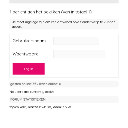
1 bericht aan het bekijken (van in totaal 1)
Je moet ingelogd zijn om een antwoord op dit onderwerp te kunnen
geven.
Gebruikersnaam:
Wachtwoord:
Log In
gasten online: 35 ▪︎ leden online: 0
No users are currently active
FORUM STATISTIEKEN
topics:
4.181,
reacties:
24.100,
leden:
3.530