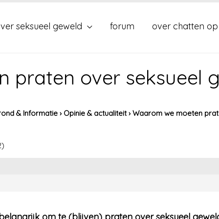
ver seksueel geweld
forum
over chatten op
praten over seksueel 
ond & Informatie
›
Opinie & actualiteit
›
Waarom we moeten prate
2)
 belangrijk om te (blijven) praten over seksueel gewel