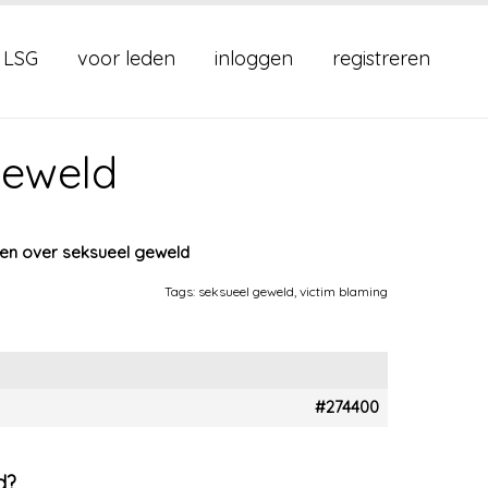
 LSG
voor leden
inloggen
registreren
geweld
n over seksueel geweld
Tags:
seksueel geweld
,
victim blaming
#274400
d?