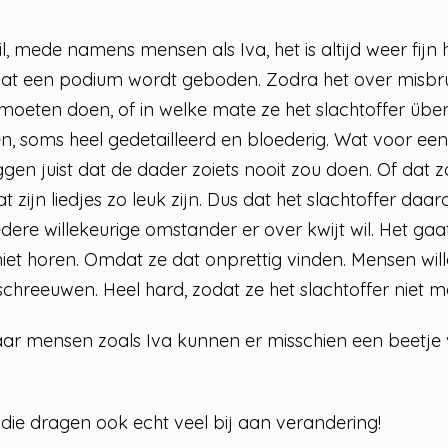
til, mede namens mensen als Iva, het is altijd weer fijn h
at een podium wordt geboden. Zodra het over misbru
 moeten doen, of in welke mate ze het slachtoffer üb
, soms heel gedetailleerd en bloederig. Wat voor een s
en juist dat de dader zoiets nooit zou doen. Of dat zoa
 zijn liedjes zo leuk zijn. Dus dat het slachtoffer daar
edere willekeurige omstander er over kwijt wil. Het gaat
niet horen. Omdat ze dat onprettig vinden. Mensen willen
hreeuwen. Heel hard, zodat ze het slachtoffer niet m
aar mensen zoals Iva kunnen er misschien een beetje voo
e, die dragen ook echt veel bij aan verandering!