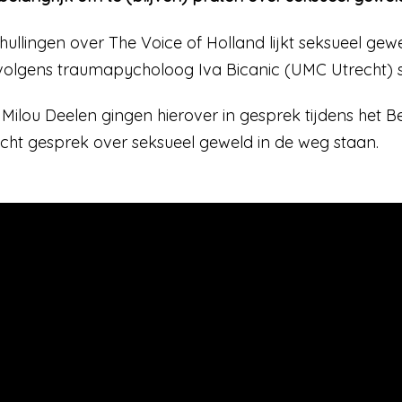
ullingen over The Voice of Holland lijkt seksueel g
lgens traumapycholoog Iva Bicanic (UMC Utrecht) staat
t Milou Deelen gingen hierover in gesprek tijdens het 
cht gesprek over seksueel geweld in de weg staan.