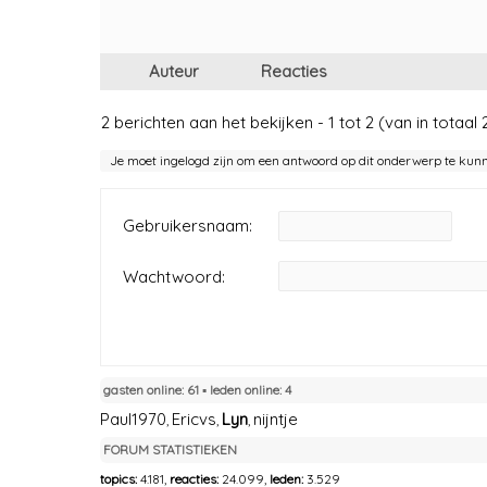
Auteur
Reacties
2 berichten aan het bekijken - 1 tot 2 (van in totaal 
Je moet ingelogd zijn om een antwoord op dit onderwerp te kun
Gebruikersnaam:
Wachtwoord:
gasten online: 61 ▪︎ leden online: 4
Paul1970
Ericvs
Lyn
nijntje
,
,
,
FORUM STATISTIEKEN
topics:
4.181,
reacties:
24.099,
leden:
3.529