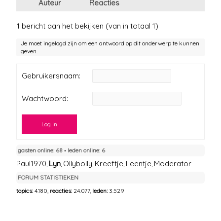
Auteur
Reacties
1 bericht aan het bekijken (van in totaal 1)
Je moet ingelogd zijn om een antwoord op dit onderwerp te kunnen
geven.
Gebruikersnaam:
Wachtwoord:
Log In
gasten online: 68 ▪︎ leden online: 6
Paul1970
Lyn
Ollybolly
Kreeftje
Leentje
Moderator
,
,
,
,
,
FORUM STATISTIEKEN
topics:
4.180,
reacties:
24.077,
leden:
3.529