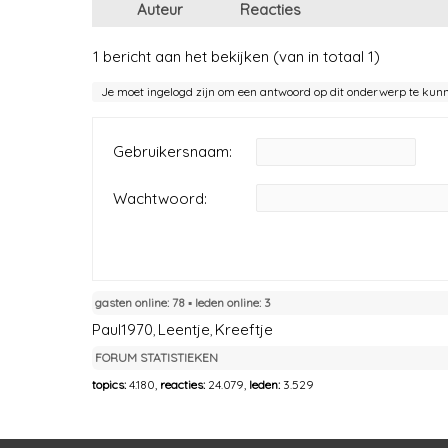
Auteur
Reacties
1 bericht aan het bekijken (van in totaal 1)
Je moet ingelogd zijn om een antwoord op dit onderwerp te kun
Gebruikersnaam:
Wachtwoord:
gasten online: 78 ▪︎ leden online: 3
Paul1970
Leentje
Kreeftje
,
,
FORUM STATISTIEKEN
topics:
4.180,
reacties:
24.079,
leden:
3.529