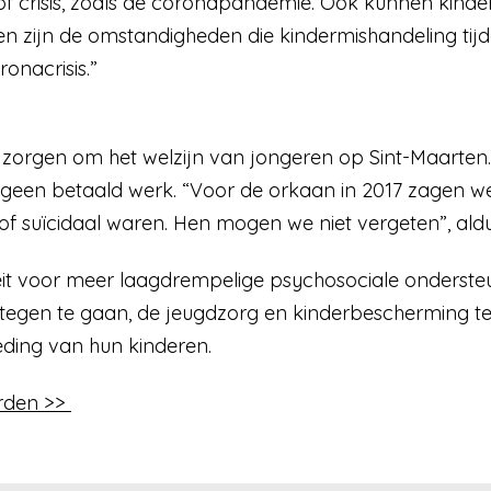
f crisis, zoals de coronapandemie. Ook kunnen kinder
dien zijn de omstandigheden die kindermishandeling t
onacrisis.”
zorgen om het welzijn van jongeren op Sint-Maarten.
 geen betaald werk. “Voor de orkaan in 2017 zagen w
 of suïcidaal waren. Hen mogen we niet vergeten”, aldu
eit voor meer laagdrempelige psychosociale onderste
tegen te gaan, de jeugdzorg en kinderbescherming t
eding van hun kinderen.
rden >>