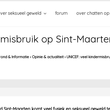
ver seksueel geweld
forum
over chatten op
rmisbruik op Sint-Maarte
ond & Informatie
›
Opinie & actualiteit
›
UNICEF: veel kindermisbr
nd Sint-Maarten komt veel fysiek en seksueel geweld t