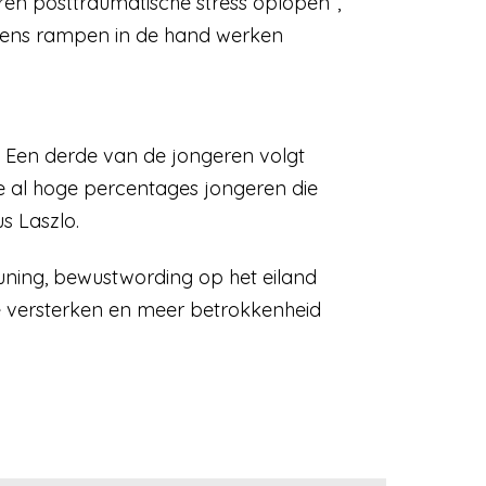
en posttraumatische stress oplopen”,
ijdens rampen in de hand werken
 Een derde van de jongeren volgt
e al hoge percentages jongeren die
s Laszlo.
uning, bewustwording op het eiland
e versterken en meer betrokkenheid