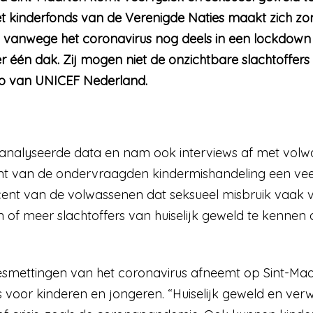
t kinderfonds van de Verenigde Naties maakt zich z
 vanwege het coronavirus nog deels in een lockdown z
nder één dak. Zij mogen niet de onzichtbare slachtoffers
lo van UNICEF Nederland.
nalyseerde data en nam ook interviews af met volw
nt van de ondervraagden kindermishandeling een ve
ocent van de volwassenen dat seksueel misbruik vaak 
f meer slachtoffers van huiselijk geweld te kennen of a
esmettingen van het coronavirus afneemt op Sint-Ma
s voor kinderen en jongeren. “Huiselijk geweld en ve