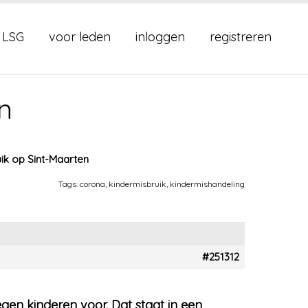
 LSG
voor leden
inloggen
registreren
n
uik op Sint-Maarten
Tags:
corona
,
kindermisbruik
,
kindermishandeling
#251312
egen kinderen voor. Dat staat in een