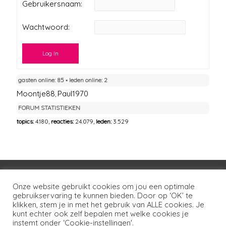
Gebruikersnaam:
Wachtwoord:
Log In
gasten online: 85 ▪︎ leden online: 2
Moontje88
Paul1970
,
FORUM STATISTIEKEN
topics:
4.180,
reacties:
24.079,
leden:
3.529
Voorwaarden
Huisregels
Privacybeleid
Onze website gebruikt cookies om jou een optimale
gebruikservaring te kunnen bieden. Door op ‘OK’ te
Disclaimer
Over LSG
Ons netwerk
Contact
klikken, stem je in met het gebruik van ALLE cookies. Je
kunt echter ook zelf bepalen met welke cookies je
Copyright © 2026
Lotgenoten Seksueel Geweld
instemt onder ‘Cookie-instellingen'.