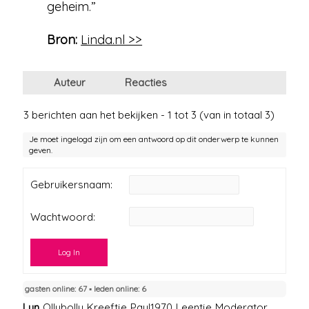
geheim.”
Bron:
Linda.nl >>
Auteur
Reacties
3 berichten aan het bekijken - 1 tot 3 (van in totaal 3)
Je moet ingelogd zijn om een antwoord op dit onderwerp te kunnen
geven.
Gebruikersnaam:
Wachtwoord:
Log In
gasten online: 67 ▪︎ leden online: 6
Lyn
Ollybolly
Kreeftje
Paul1970
Leentje
Moderator
,
,
,
,
,