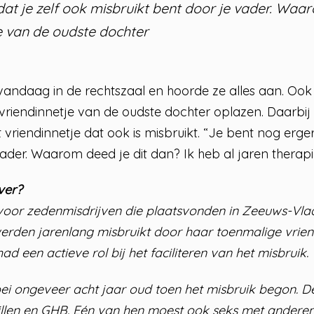
dat je zelf ook misbruikt bent door je vader. Waa
e van de oudste dochter
ndaag in de rechtszaal en hoorde ze alles aan. Ook b
vriendinnetje van de oudste dochter oplazen. Daarbij 
et vriendinnetje dat ook is misbruikt. “Je bent nog erge
vader. Waarom deed je dit dan? Ik heb al jaren thera
ver?
voor zedenmisdrijven die plaatsvonden in Zeeuws-Vla
erden jarenlang misbruikt door haar toenmalige vrien
d een actieve rol bij het faciliteren van het misbruik.
ei ongeveer acht jaar oud toen het misbruik begon. D
llen en GHB. Eén van hen moest ook seks met ander