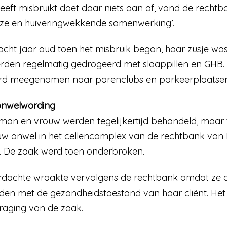
heeft misbruikt doet daar niets aan af, vond de rechtb
oze en huiveringwekkende samenwerking’.
cht jaar oud toen het misbruik begon, haar zusje was 
werden regelmatig gedrogeerd met slaappillen en GHB
erd meegenomen naar parenclubs en parkeerplaatsen
onwelwording
an en vrouw werden tegelijkertijd behandeld, maar ti
 onwel in het cellencomplex van de rechtbank van Mid
n. De zaak werd toen onderbroken.
achte wraakte vervolgens de rechtbank omdat ze die 
en met de gezondheidstoestand van haar cliënt. He
traging van de zaak.