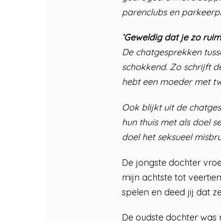
parenclubs en parkeerpl
‘Geweldig dat je zo rui
De chatgesprekken tuss
schokkend. Zo schrijft 
hebt een moeder met twe
Ook blijkt uit de chatge
hun thuis met als doel 
doel het seksueel misbru
De jongste dochter vroeg
mijn achtste tot veerti
spelen en deed jij dat ze
De oudste dochter was n