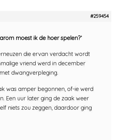
#259454
arom moest ik de hoer spelen?’
 Terneuzen die ervan verdacht wordt
enmalige vriend werd in december
bs met dwangverpleging.
aak was amper begonnen, of-ie werd
en. Een uur later ging de zaak weer
lf niets zou zeggen, daardoor ging