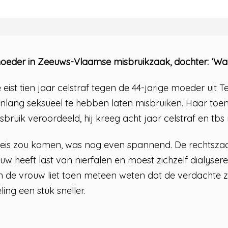
 moeder in Zeeuws-Vlaamse misbruikzaak, dochter: ‘Wa
eist tien jaar celstraf tegen de 44-jarige moeder uit
enlang seksueel te hebben laten misbruiken. Haar to
isbruik veroordeeld, hij kreeg acht jaar celstraf en t
 eis zou komen, was nog even spannend. De rechtsz
ouw heeft last van nierfalen en moest zichzelf dialyser
 de vrouw liet toen meteen weten dat de verdachte ze
ing een stuk sneller.