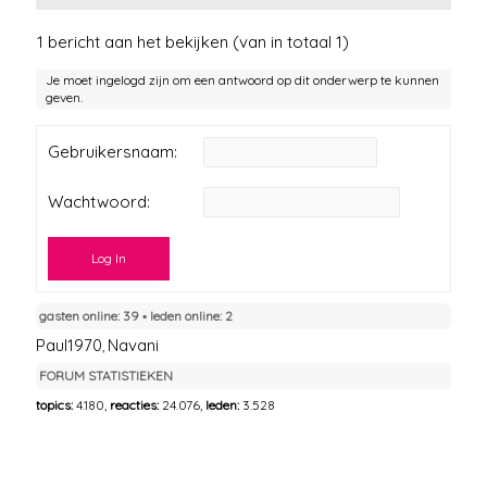
1 bericht aan het bekijken (van in totaal 1)
Je moet ingelogd zijn om een antwoord op dit onderwerp te kunnen
geven.
Gebruikersnaam:
Wachtwoord:
Log In
gasten online: 39 ▪︎ leden online: 2
Paul1970
Navani
,
FORUM STATISTIEKEN
topics:
4.180,
reacties:
24.076,
leden:
3.528