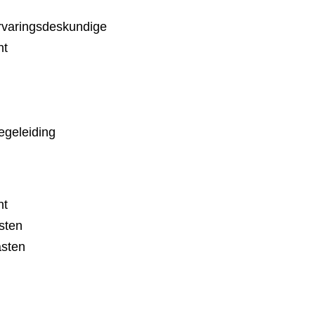
ervaringsdeskundige
nt
egeleiding
nt
sten
asten