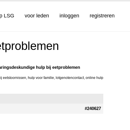
op LSG
voor leden
inloggen
registreren
eetproblemen
varingsdeskundige hulp bij eetproblemen
ij eetstoornissen
,
hulp voor familie
,
lotgenotencontact
,
online hulp
#240627