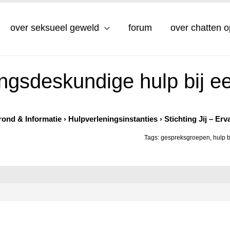
over seksueel geweld
forum
over chatten 
ringsdeskundige hulp bij 
rond & Informatie
›
Hulpverleningsinstanties
›
Stichting Jij – Er
Tags:
gespreksgroepen
,
hulp b