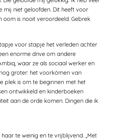
 Die geloofde mij gelukkig. Ik heb veel
mij niet geloofden. Dit heeft voor
n oom is nooit veroordeeld. Gebrek
tapje voor stapje het verleden achter
n: een enorme drive om andere
Ambiq, waar ze als sociaal werker en
s nog groter: het voorkómen van
te plek is om te beginnen met het
ssen ontwikkeld en kinderboeken
teit aan de orde komen. Dingen die ik
 haar te weinig en te vrijblijvend. „Met