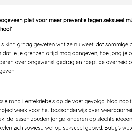
ogeveen pleit voor meer preventie tegen seksueel mis
hool’
s kind graag geweten wat ze nu weet: dat sommige 
 en dat je je grenzen altijd mag aangeven, hoe jong 
inderen over ongewenst gedrag en roept de overheid 
 geven.
ussie rond Lentekriebels op de voet gevolgd. Nog nooi
rojectweek voor het basisonderwijs over weerbaarheid, 
ek: de lessen zouden jonge kinderen op slechte ideeën
kelen zich sowieso wel op seksueel gebied. Baby’s wete