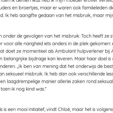
Toen ik dertien was heb ik mijn moeder erover verteld.
ders en broertjes, maar er waren ook familieleden die 
gd. Ik heb aangifte gedaan van het misbruik, maar mij
n onder de gevolgen van het misbruik. Toch heeft ze s
 er voor alle narigheid iets anders in de plek gekome
 Dat doet ze momenteel als Ambulant hulpverlener bij 
 belangrijke bijdrage kan leveren. Maar haar doel i
inderen. „Ik ben van mening dat het onderwijs de bes
n seksueel misbruik. Ik heb dan ook verschillende le
n laagdrempelige manier allerlei zaken rond seksuali
toen ik nog kind was.”
 is een mooi initiatief, vindt Chloé, maar het is volgens