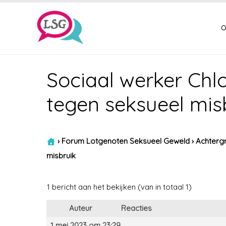
o
Sociaal werker Chl
tegen seksueel mis
›
Forum Lotgenoten Seksueel Geweld
›
Achtergr
misbruik
1 bericht aan het bekijken (van in totaal 1)
Auteur
Reacties
1 mei 2023 om 23:29