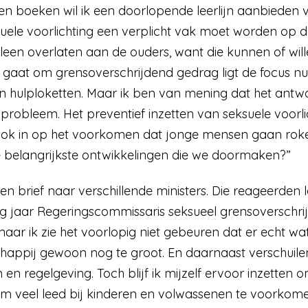
en boeken wil ik een doorlopende leerlijn aanbieden vo
ksuele voorlichting een verplicht vak moet worden op d
leen overlaten aan de ouders, want die kunnen of willen
t gaat om grensoverschrijdend gedrag ligt de focus n
hulploketten. Maar ik ben van mening dat het antwoord
robleem. Het preventief inzetten van seksuele voorli
ook in op het voorkomen dat jonge mensen gaan rok
 belangrijkste ontwikkelingen die we doormaken?”
een brief naar verschillende ministers. Die reageerde
vorig jaar Regeringscommissaris seksueel grensoverschr
 maar ik zie het voorlopig niet gebeuren dat er echt w
appij gewoon nog te groot. En daarnaast verschuilen
 en regelgeving. Toch blijf ik mijzelf ervoor inzetten
m veel leed bij kinderen en volwassenen te voorkome