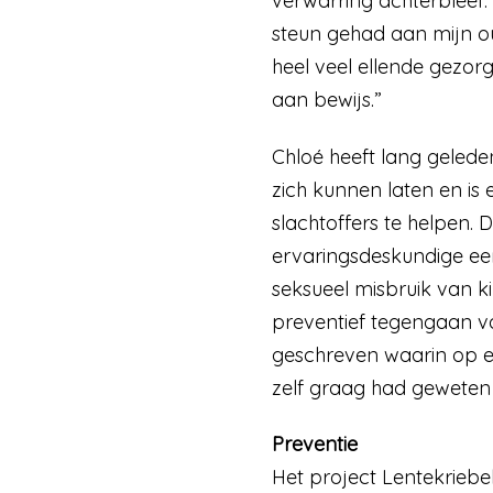
verwarring achterbleef. 
steun gehad aan mijn ou
heel veel ellende gezor
aan bewijs.”
Chloé heeft lang gelede
zich kunnen laten en is
slachtoffers te helpen.
ervaringsdeskundige een
seksueel misbruik van k
preventief tegengaan va
geschreven waarin op ee
zelf graag had geweten 
Preventie
Het project Lentekriebels