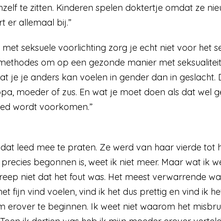
hzelf te zitten. Kinderen spelen doktertje omdat ze nie
t er allemaal bij.”
met seksuele voorlichting zorg je echt niet voor het s
st methodes om op een gezonde manier met seksualitei
 Dat je je anders kan voelen in gender dan in geslach
, opa, moeder of zus. En wat je moet doen als dat wel
leed wordt voorkomen.”
dat leed mee te praten. Ze werd van haar vierde tot h
recies begonnen is, weet ik niet meer. Maar wat ik wel
eep niet dat het fout was. Het meest verwarrende was 
 het fijn vind voelen, vind ik het dus prettig en vind ik 
m erover te beginnen. Ik weet niet waarom het misbruik