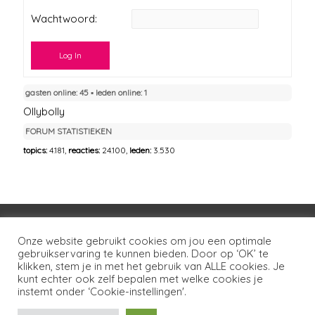
Wachtwoord:
Log In
gasten online: 45 ▪︎ leden online: 1
Ollybolly
FORUM STATISTIEKEN
topics:
4.181,
reacties:
24.100,
leden:
3.530
Voorwaarden
Huisregels
Privacybeleid
Onze website gebruikt cookies om jou een optimale
gebruikservaring te kunnen bieden. Door op ‘OK’ te
Disclaimer
Over LSG
Ons netwerk
Contact
klikken, stem je in met het gebruik van ALLE cookies. Je
kunt echter ook zelf bepalen met welke cookies je
Copyright © 2026
Lotgenoten Seksueel Geweld
instemt onder ‘Cookie-instellingen'.