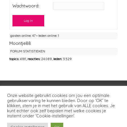
Wachtwoord:
Log In
gasten online: 47 ▪︎ leden online: 1
Moontje88
FORUM STATISTIEKEN
topics:
4.181,
reacties:
24.089,
leden:
3.529
Voorwaarden
Huisregels
Privacybeleid
Onze website gebruikt cookies om jou een optimale
gebruikservaring te kunnen bieden. Door op ‘OK’ te
Disclaimer
Over LSG
Ons netwerk
Contact
klikken, stem je in met het gebruik van ALLE cookies. Je
kunt echter ook zelf bepalen met welke cookies je
Copyright © 2026
Lotgenoten Seksueel Geweld
instemt onder ‘Cookie-instellingen'.